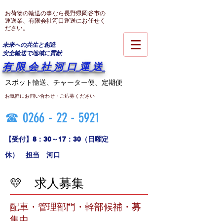
お荷物の輸送
の事なら長野県岡谷市の
運送業、有限会社河口運送にお任せく
ださい。
未来への共生と創造
​安全輸送で地域に貢献
​有限会社河口運送
​スポット輸送、チャーター便、定期便
​お気軽にお問い合わせ・ご応募ください
☎​
0266 - 22 - 5921
​【受付】8：30～17：30（日曜定
休） 担当 河口
💛 求人募集
​配車・管理部門・幹部候補・募
集中